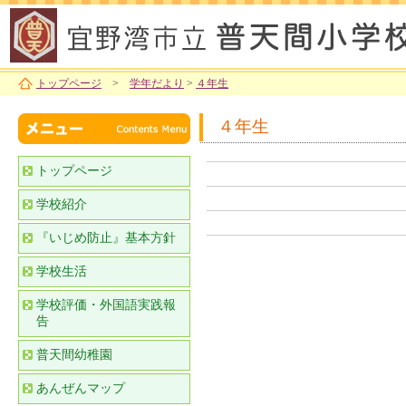
トップページ
>
学年だより
>
４年生
４年生
トップページ
学校紹介
『いじめ防止』基本方針
学校生活
学校評価・外国語実践報
告
普天間幼稚園
あんぜんマップ